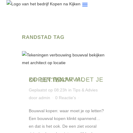
Tips & Artikelen
Veelgestelde Vragen
RANDSTAD TAG
21 OKT
BOUWVAL KOPEN: WAAR MOET JE OP LETTEN?
Geplaatst op 08:23h
in
Tips & Advies
door
admin
0 Reactie's
Bouwval kopen: waar moet je op letten?
Een bouwval kopen klinkt spannend…
en dat is het ook. De een ziet vooral