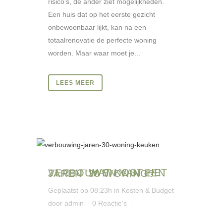
risico’s, de ander ziet mogelijkheden.
Een huis dat op het eerste gezicht
onbewoonbaar lijkt, kan na een
totaalrenovatie de perfecte woning
worden. Maar waar moet je...
LEES MEER
21 OKT
WAT KOST HET VERBOUWEN VAN EEN JAREN ’30 WONING?
Geplaatst op 08:23h
in
Kosten & Budget
door
admin
0 Reactie's