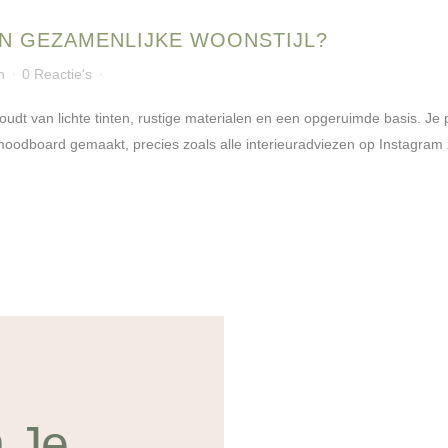
EN GEZAMENLIJKE WOONSTIJL?
n
0 Reactie's
udt van lichte tinten, rustige materialen en een opgeruimde basis. Je par
 moodboard gemaakt, precies zoals alle interieuradviezen op Instagram z
 Je