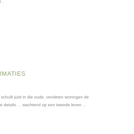
...
RMATIES
huilt juist in die oude, versleten woningen de
ge details…. wachtend op een tweede leven....