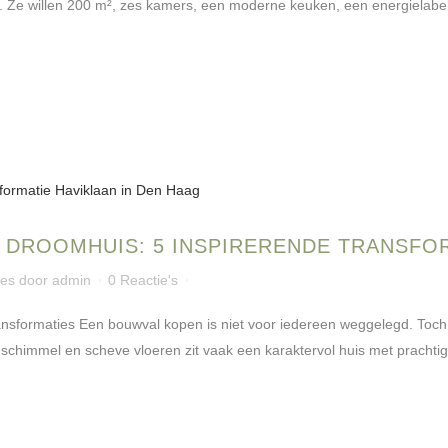
. Ze willen 200 m², zes kamers, een moderne keuken, een energielabel
 DROOMHUIS: 5 INSPIRERENDE TRANSFO
ies
door
admin
0 Reactie's
nsformaties Een bouwval kopen is niet voor iedereen weggelegd. Toch sc
 schimmel en scheve vloeren zit vaak een karaktervol huis met prachti