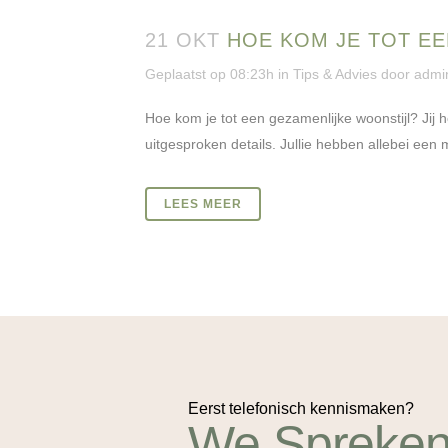
21 OKT
HOE KOM JE TOT E
Geplaatst op 08:23h
in
Tips & Advies
door
admi
Hoe kom je tot een gezamenlijke woonstijl? Jij ho
uitgesproken details. Jullie hebben allebei een
LEES MEER
Eerst telefonisch kennismaken?
We Spreken