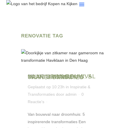
Tips & Artikelen
Veelgestelde Vragen
RENOVATIE TAG
05 NOV
VAN BOUWVAL NAAR DROOMHUIS: 5 INSPIRERENDE TRANSFORMATIES
Geplaatst op 10:23h
in
Inspiratie &
Transformaties
door
admin
0
Reactie's
Van bouwval naar droomhuis: 5
inspirerende transformaties Een