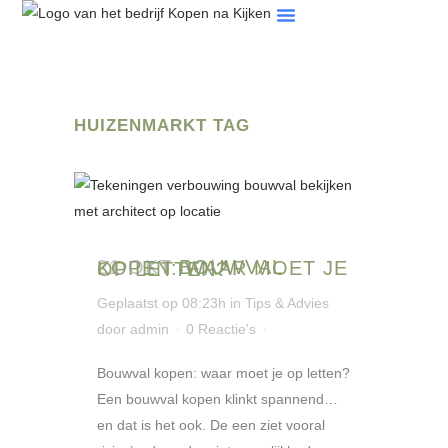
Tips & Artikelen
Veelgestelde Vragen
HUIZENMARKT TAG
21 OKT
BOUWVAL KOPEN: WAAR MOET JE OP LETTEN?
Geplaatst op 08:23h
in
Tips & Advies
door
admin
0 Reactie's
Bouwval kopen: waar moet je op letten?
Een bouwval kopen klinkt spannend…
en dat is het ook. De een ziet vooral