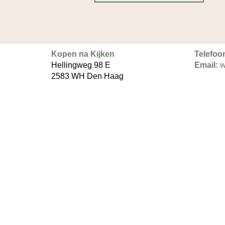
Kopen na Kijken
Telefoo
Hellingweg 98 E
Email:
w
2583 WH Den Haag
Copyright © 2026 Kopen na Kijken – Alle rechten voorbehoude