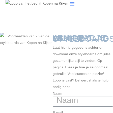
Tips & Artikelen
Veelgestelde Vragen
LEUK DAT JE AAN DE SLAG WILT MET ONZE STYLEBOA
Laat hier je gegevens achter en
download onze styleboards om jullie
gezamenlijke stijl te vinden. Op
pagina 1 lees je hoe je ze optimaal
gebruikt. Veel succes en plezier!
Loop je vast? Bel gerust als je hulp
nodig hebt!
Naam
E-mail