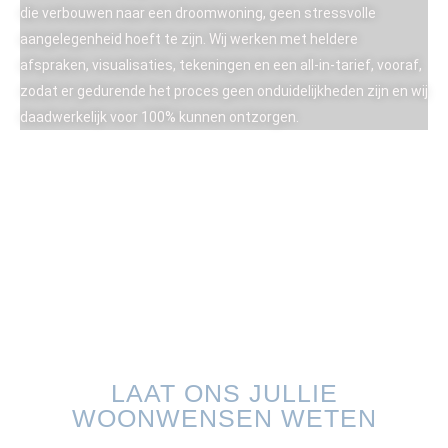
die verbouwen naar een droomwoning, geen stressvolle
aangelegenheid hoeft te zijn. Wij werken met heldere
afspraken, visualisaties, tekeningen en een all-in-tarief, vooraf,
zodat er gedurende het proces geen onduidelijkheden zijn en wij
daadwerkelijk voor 100% kunnen ontzorgen.
LUC SIDLER
Technisch directeur
IRENE OVERHOFF
Operationeel directeur
LAAT ONS JULLIE
WOONWENSEN WETEN