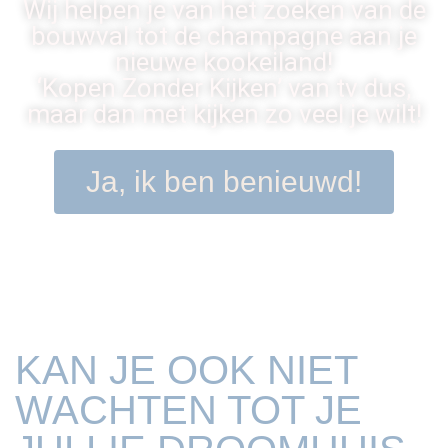
Wij helpen je van het zoeken van de
bouwval tot de champagne aan je
nieuwe kookeiland!
‘Kopen Zonder Kijken’ van tv dus,
maar dan met kijken zo veel je wilt!
Ja, ik ben benieuwd!
KAN JE OOK NIET
WACHTEN TOT JE