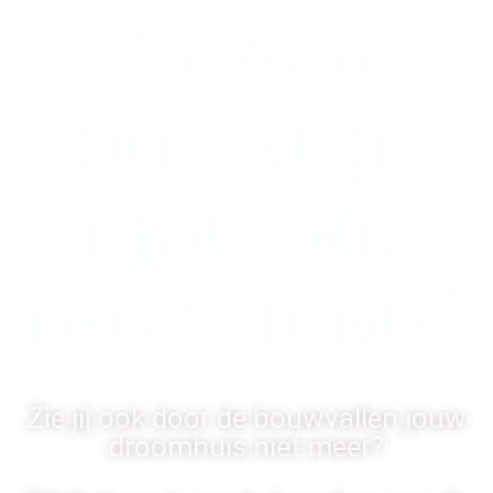
Volledig
ontzorgd
naar jouw
droomhuis!
Zie jij ook door de bouwvallen jouw
droomhuis niet meer?